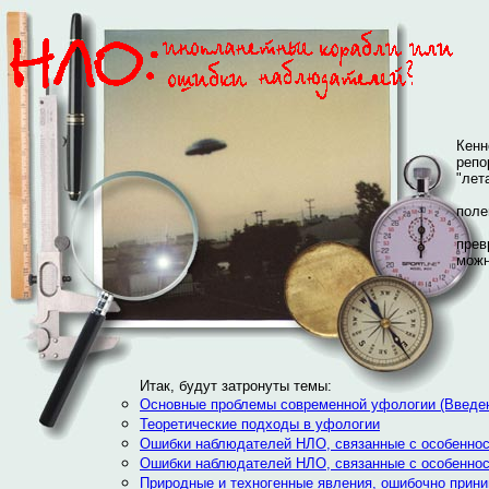
Днем
Кенн
репо
"лет
Боле
поле
Толп
прев
можн
Этот
Итак, будут затронуты темы:
Основные проблемы современной уфологии (Введе
Теоретические подходы в уфологии
Ошибки наблюдателей НЛО, связанные с особеннос
Ошибки наблюдателей НЛО, связанные с особеннос
Природные и техногенные явления, ошибочно прин