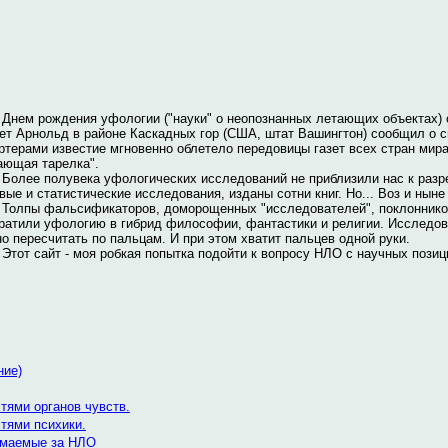
 рождения уфологии ("науки" о неопознанных летающих объектах) счи
ет Арнольд в районе Каскадных гор (США, штат Вашингтон) сообщил о 
ртерами известие мгновенно облетело передовицы газет всех стран мир
ающая тарелка".
е полувека уфологических исследований не приблизили нас к разре
вые и статистические исследования, изданы сотни книг. Но... Воз и ныне 
ы фальсификаторов, доморощенных "исследователей", поклонников ф
ратили уфологию в гибрид философии, фантастики и религии. Исследо
о пересчитать по пальцам. И при этом хватит пальцев одной руки.
 сайт - моя робкая попытка подойти к вопросу НЛО с научных позиц
ние)
тями органов чувств.
тями психики.
имаемые за НЛО