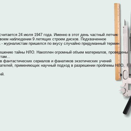
тается 24 июля 1947 года. Именно в этот день частный летчик
своем наблюдении 9 летящих строем дисков. Подхваченное
а - журналистам пришелся по вкусу случайно придуманный термин
шению тайны НЛО. Накоплен огромный объем материалов, проведены
там...
антастических сериалов и фанатиков экзотических учений
вателей, применяющих научный подход в разрешении проблемы НЛО,
ий.